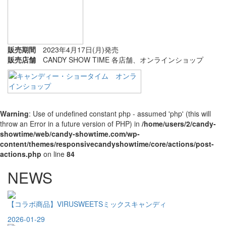
販売期間
2023年4月17日(月)発売
販売店舗
CANDY SHOW TIME 各店舗、オンラインショップ
Warning
: Use of undefined constant php - assumed 'php' (this will
throw an Error in a future version of PHP) in
/home/users/2/candy-
showtime/web/candy-showtime.com/wp-
content/themes/responsivecandyshowtime/core/actions/post-
actions.php
on line
84
NEWS
【コラボ商品】VIRUSWEETSミックスキャンディ
2026-01-29