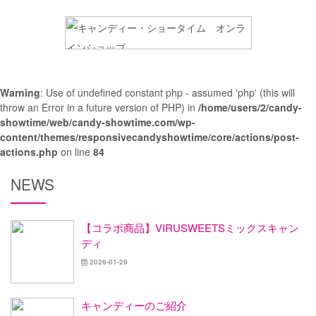
Warning
: Use of undefined constant php - assumed 'php' (this will
throw an Error in a future version of PHP) in
/home/users/2/candy-
showtime/web/candy-showtime.com/wp-
content/themes/responsivecandyshowtime/core/actions/post-
actions.php
on line
84
NEWS
【コラボ商品】VIRUSWEETSミックスキャン
ディ
2026-01-29
キャンディーのご紹介