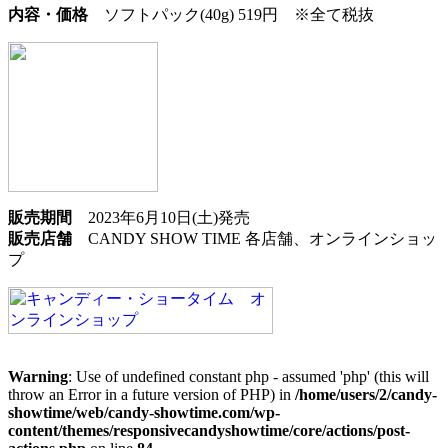
内容・価格
ソフトパック(40g) 519円 ※全て税抜
販売期間
2023年6月10日(土)発売
販売店舗
CANDY SHOW TIME 各店舗、オンラインショッ
プ
Warning
: Use of undefined constant php - assumed 'php' (this will
throw an Error in a future version of PHP) in
/home/users/2/candy-
showtime/web/candy-showtime.com/wp-
content/themes/responsivecandyshowtime/core/actions/post-